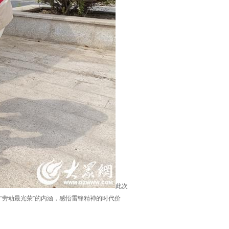
此次
“劳动最光荣”的内涵，感悟雷锋精神的时代价