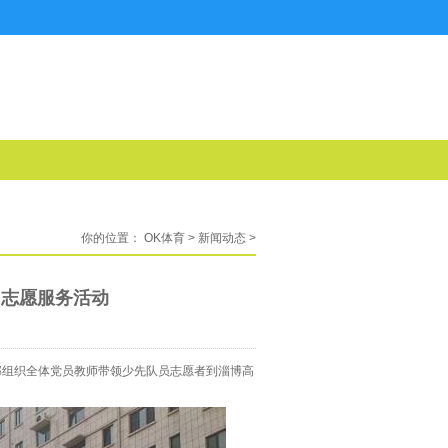
你的位置：
OK体育
>
新闻动态
>
”志愿服务活动
支部组织全体党员教师带领少先队员志愿者到淄博高